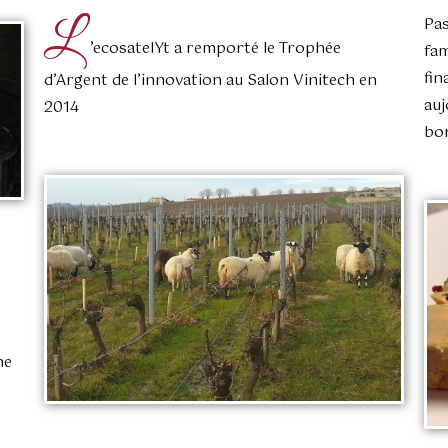
L
Pas
’ecosatelYt a remporté le Trophée
fam
fin
d’Argent de l’innovation au Salon Vinitech en
auj
2014
bor
ne