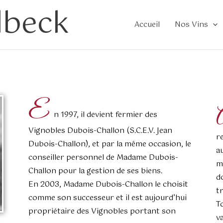
lbeck
Accueil
Nos Vins
E
n 1997, il devient fermier des
Vignobles Dubois-Challon (S.C.E.V. Jean
r
Dubois-Challon), et par la même occasion, le
a
conseiller personnel de Madame Dubois-
m
Challon pour la gestion de ses biens.
d
En 2003, Madame Dubois-Challon le choisit
tr
comme son successeur et il est aujourd’hui
T
propriétaire des Vignobles portant son
v