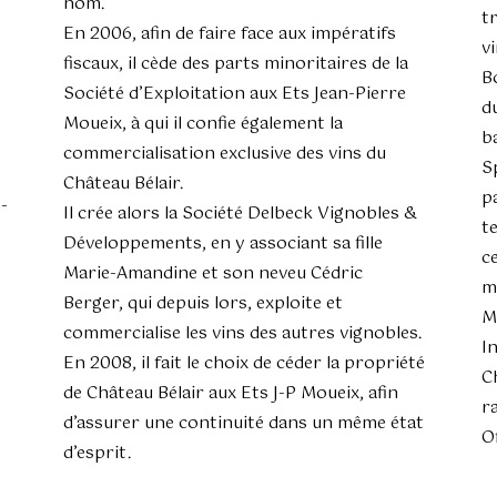
nom.
t
En 2006, afin de faire face aux impératifs
vi
fiscaux, il cède des parts minoritaires de la
B
Société d’Exploitation aux Ets Jean-Pierre
d
Moueix, à qui il confie également la
ba
commercialisation exclusive des vins du
Sp
Château Bélair.
pa
-
Il crée alors la Société Delbeck Vignobles &
t
Développements, en y associant sa fille
c
Marie-Amandine et son neveu Cédric
m
Berger, qui depuis lors, exploite et
M
commercialise les vins des autres vignobles.
I
En 2008, il fait le choix de céder la propriété
C
de Château Bélair aux Ets J-P Moueix, afin
r
d’assurer une continuité dans un même état
O
d’esprit.